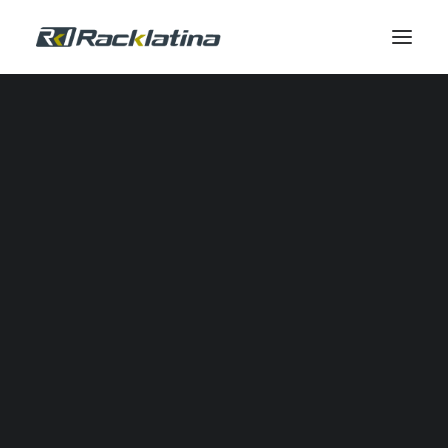
Automatización Industrial y Software
Reductores
Calidad de Energía
Comunicación Industrial
Control Industrial
Envolventes
Gestión Térmica
Industrial IOT
Automatización Neumática
Potencia
Seguridad
Sensores
SERVICIOS DE CAMPO
Servicio de Campo
Modernizaciones