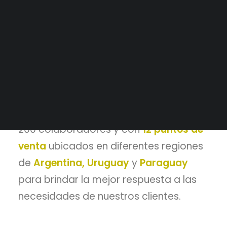
Tableros a medida
Industria con más de
30 años
de
Alianzas Estratégicas
experiencia en la
comercialización de
Mercados y Principales Clientes
productos y servicios
para
Legajo Impositivo
automatización, control, conectividad
industrial y distribución eléctrica.
Contamos con un equipo de más de
200 colaboradores y con
12 puntos de
venta
ubicados en diferentes regiones
de
Argentina,
Uruguay
y
Paraguay
para brindar la mejor respuesta a las
necesidades de nuestros clientes.