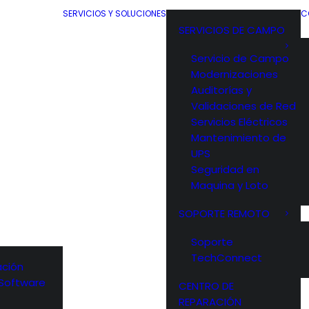
SERVICIOS Y SOLUCIONES
C
SERVICIOS DE CAMPO
Servicio de Campo
Modernizaciones
Auditorías y
Validaciones de Red
Servicios Eléctricos
Mantenimiento de
UPS
Seguridad en
Maquina y Loto
SOPORTE REMOTO
Soporte
TechConnect
ción
y Software
CENTRO DE
s
REPARACIÓN