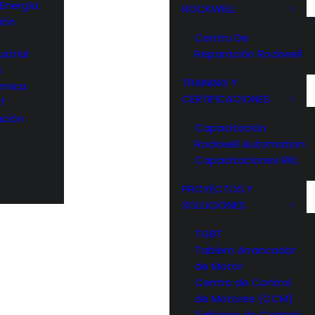
 Energía
ROCKWELL
ión
Centro De
strial
Reparación Rockwell
s
TRAINING Y
rmica
CERTIFICACIONES
OT
ción
Capacitación
Rockwell Automation
Capacitaciones RKL
PROYECTOS Y
SOLUCIONES
TGBT
Tablero Arrancador
de Motor
Centro de Control
de Motores (CCM)
Tableros de Control,