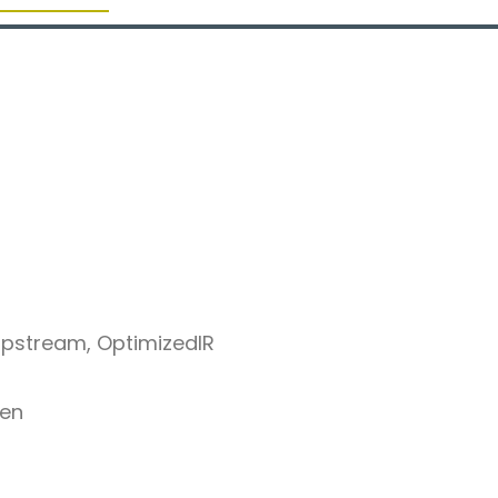
Zipstream, OptimizedIR
gen