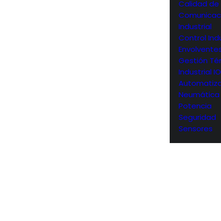
Calidad de
Comunicac
Industrial
Control Indu
Envolvente
Gestión Té
Industrial I
Automatiza
Neumática
Potencia
Seguridad
Sensores