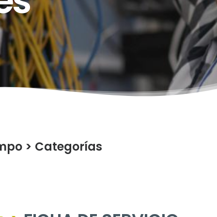
es
ampo
>
Categorías