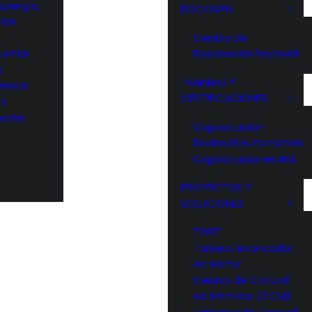
 Energía
ROCKWELL
ión
Centro De
strial
Reparación Rockwell
s
TRAINING Y
rmica
CERTIFICACIONES
OT
ción
Capacitación
Rockwell Automation
Capacitaciones RKL
PROYECTOS Y
SOLUCIONES
TGBT
Tablero Arrancador
de Motor
Centro de Control
de Motores (CCM)
Tableros de Control,