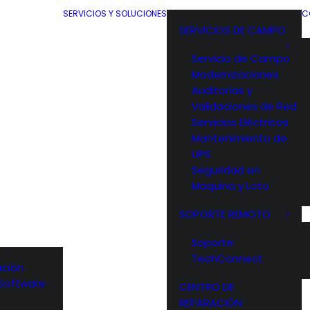
SERVICIOS Y SOLUCIONES
C
SERVICIOS DE CAMPO
Servicio de Campo
Modernizaciones
Auditorías y
Validaciones de Red
Servicios Eléctricos
Mantenimiento de
UPS
Seguridad en
Maquina y Loto
SOPORTE REMOTO
Soporte
TechConnect
ción
y Software
CENTRO DE
s
REPARACIÓN