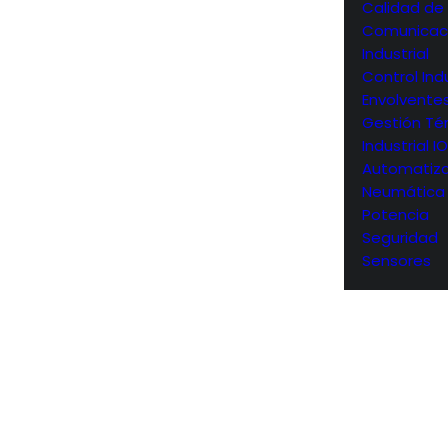
Calidad de
Comunicac
Industrial
Control Indu
Envolvente
Gestión Té
Industrial I
Automatiza
Neumática
Potencia
Seguridad
Sensores