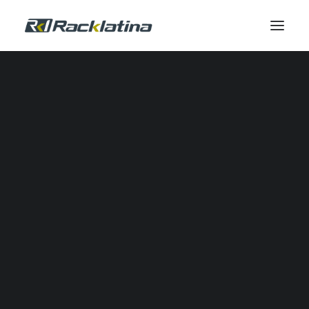
Automatización Industrial y Software
Reductores
Calidad de Energía
Comunicación Industrial
Control Industrial
Envolventes
Gestión Térmica
Industrial IOT
Automatización Neumática
Potencia
Seguridad
Sensores
SERVICIOS DE CAMPO
Servicio de Campo
Modernizaciones