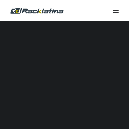
Automatización Industrial y Software
Reductores
Calidad de Energía
Comunicación Industrial
Control Industrial
Envolventes
Gestión Térmica
Industrial IOT
Automatización Neumática
Potencia
Seguridad
Sensores
SERVICIOS DE CAMPO
Servicio de Campo
Modernizaciones