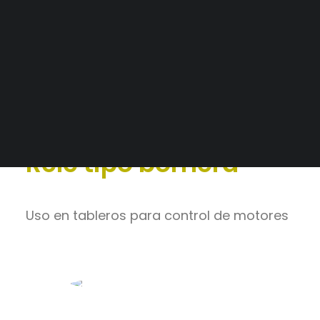
Alianzas Estratégicas
Mercados y Principales Clientes
Catálogo
>
Control Industrial
Legajo Impositivo
>
Relés
Relé tipo bornera
Uso en tableros para control de motores