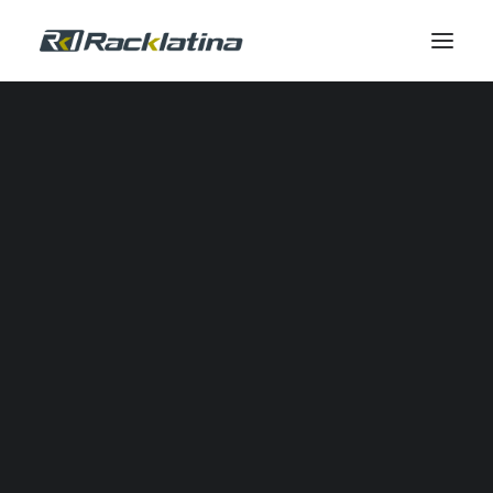
Automatización Industrial y Software
Reductores
Calidad de Energía
Comunicación Industrial
Control Industrial
Envolventes
Gestión Térmica
Industrial IOT
Automatización Neumática
Potencia
Seguridad
Sensores
SERVICIOS DE CAMPO
Servicio de Campo
Modernizaciones