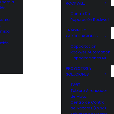
 Energía
ROCKWELL
ión
Centro De
strial
Reparación Rockwell
s
TRAINING Y
rmica
CERTIFICACIONES
OT
ción
Capacitación
Rockwell Automation
Capacitaciones RKL
PROYECTOS Y
SOLUCIONES
TGBT
Tablero Arrancador
de Motor
Centro de Control
de Motores (CCM)
Tableros de Control,