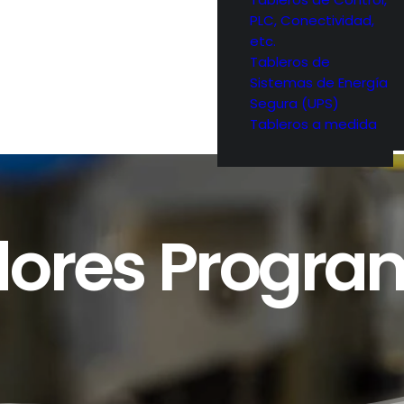
PLC, Conectividad,
etc.
Tableros de
Sistemas de Energía
Segura (UPS)
Tableros a medida
dores Progra