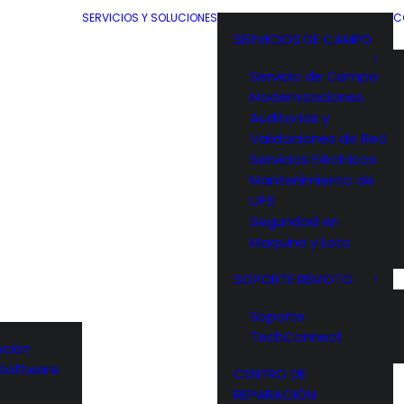
SERVICIOS Y SOLUCIONES
C
SERVICIOS DE CAMPO
Servicio de Campo
Modernizaciones
Auditorías y
Validaciones de Red
Servicios Eléctricos
Mantenimiento de
UPS
Seguridad en
Maquina y Loto
SOPORTE REMOTO
Soporte
TechConnect
ción
y Software
CENTRO DE
s
REPARACIÓN