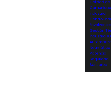
Calidad de
Comunicac
Industrial
Control Indu
Envolvente
Gestión Té
Industrial I
Automatiza
Neumática
Potencia
Seguridad
Sensores