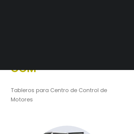
Alianzas Estratégicas
Mercados y Principales Clientes
Catálogo
>
Envolventes
>
Legajo Impositivo
Especiales
CCM
Tableros para Centro de Control de
Motores