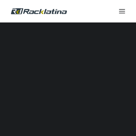
Automatización Industrial y Software
Reductores
Calidad de Energía
Comunicación Industrial
Control Industrial
Envolventes
Gestión Térmica
Industrial IOT
Automatización Neumática
Potencia
Seguridad
Sensores
SERVICIOS DE CAMPO
Servicio de Campo
Modernizaciones