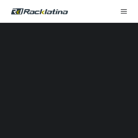
Automatización Industrial y Software
Reductores
Calidad de Energía
Comunicación Industrial
Control Industrial
Envolventes
Gestión Térmica
Industrial IOT
Automatización Neumática
Potencia
Seguridad
Sensores
SERVICIOS DE CAMPO
Servicio de Campo
Modernizaciones