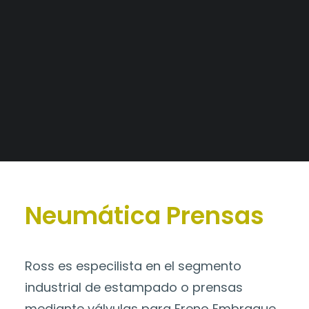
Alianzas Estratégicas
Mercados y Principales Clientes
Catálogo
>
Neumática
Legajo Impositivo
Prensas
Neumática Prensas
Ross es especilista en el segmento
industrial de estampado o prensas
mediante válvulas para Freno Embrague,