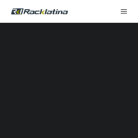
Automatización Industrial y Software
Reductores
Calidad de Energía
Comunicación Industrial
Control Industrial
Envolventes
Gestión Térmica
Industrial IOT
Automatización Neumática
Potencia
Seguridad
Sensores
SERVICIOS DE CAMPO
Servicio de Campo
Modernizaciones