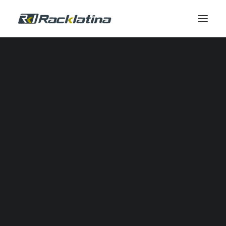
Automatización Industrial y Software
Reductores
Calidad de Energía
Comunicación Industrial
Control Industrial
Envolventes
Gestión Térmica
Industrial IOT
Automatización Neumática
Potencia
Seguridad
Sensores
SERVICIOS DE CAMPO
Servicio de Campo
Modernizaciones