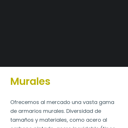
Alianzas Estratégicas
Mercados y Principales Clientes
Catálogo
>
Murales
Legajo Impositivo
Murales
Ofrecemos al mercado una vasta gama
de armarios murales. Diversidad de
tamaños y materiales, como acero al