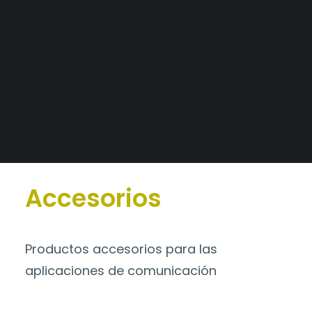
Alianzas Estratégicas
Mercados y Principales Clientes
Catálogo
>
Accesorios
Legajo Impositivo
Accesorios
Productos accesorios para las
aplicaciones de comunicación