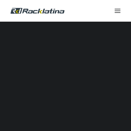
Automatización Industrial y Software
Reductores
Calidad de Energía
Comunicación Industrial
Control Industrial
Envolventes
Gestión Térmica
Industrial IOT
Automatización Neumática
Potencia
Seguridad
Sensores
SERVICIOS DE CAMPO
Servicio de Campo
Modernizaciones