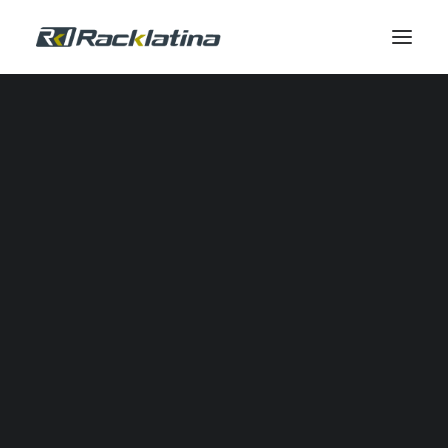
Automatización Industrial y Software
Reductores
Calidad de Energía
Comunicación Industrial
Control Industrial
Envolventes
Gestión Térmica
Industrial IOT
Automatización Neumática
Potencia
Seguridad
Sensores
SERVICIOS DE CAMPO
Servicio de Campo
Modernizaciones