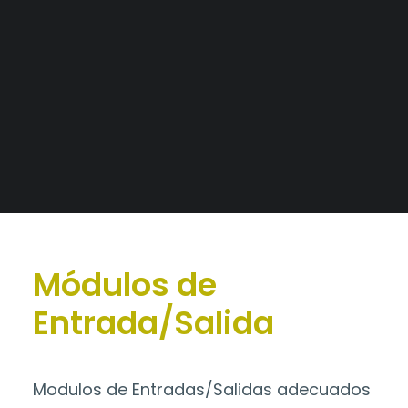
Alianzas Estratégicas
Mercados y Principales Clientes
Catálogo
>
Módulos de
Legajo Impositivo
Entrada/Salida
Módulos de
Entrada/Salida
Modulos de Entradas/Salidas adecuados