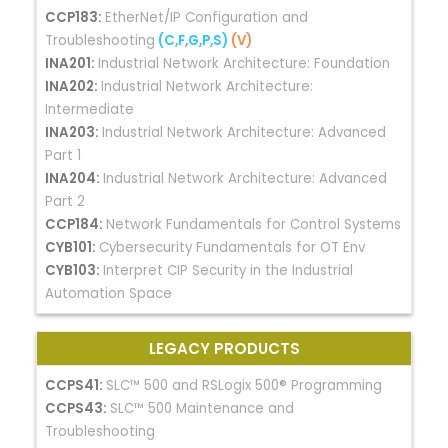
CCP183:
EtherNet/IP Configuration and
Troubleshooting
(C,F,G,P,S)
(V)
INA201:
Industrial Network Architecture: Foundation
INA202:
Industrial Network Architecture:
Intermediate
INA203:
Industrial Network Architecture: Advanced
Part 1
INA204:
Industrial Network Architecture: Advanced
Part 2
CCP184:
Network Fundamentals for Control Systems
CYB101:
Cybersecurity Fundamentals for OT Env
CYB103:
Interpret CIP Security in the Industrial
Automation Space
LEGACY PRODUCTS
CCPS41:
SLC™ 500 and RSLogix 500® Programming
CCPS43:
SLC™ 500 Maintenance and
Troubleshooting