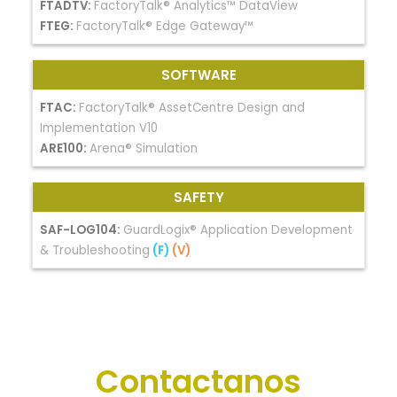
FTADTV:
FactoryTalk® Analytics™ DataView
FTEG:
FactoryTalk® Edge Gateway™
SOFTWARE
FTAC:
FactoryTalk® AssetCentre Design and
Implementation V10
ARE100:
Arena® Simulation
SAFETY
SAF-LOG104:
GuardLogix® Application Development
& Troubleshooting
(F)
(V)
Contactanos