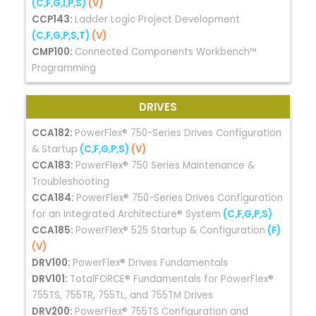
(C,F,G,I,P,S)
(V)
CCP143:
Ladder Logic Project Development
(C,F,G,P,S,T)
(V)
CMP100:
Connected Components Workbench™
Programming
DRIVES
CCA182:
PowerFlex® 750-Series Drives Configuration
& Startup
(C,F,G,P,S)
(V)
CCA183:
PowerFlex® 750 Series Maintenance &
Troubleshooting
CCA184:
PowerFlex® 750-Series Drives Configuration
for an Integrated Architecture® System
(C,F,G,P,S)
CCA185:
PowerFlex® 525 Startup & Configuration
(F)
(V)
DRV100:
PowerFlex® Drives Fundamentals
DRV101:
TotalFORCE® Fundamentals for PowerFlex®
755TS, 755TR, 755TL, and 755TM Drives
DRV200:
PowerFlex® 755TS Configuration and