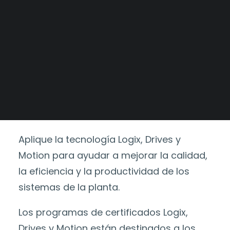
Alianzas Estratégicas
Catálogo
>
Training y
Mercados y Principales Clientes
Certificaciones
>
Categorías
Legajo Impositivo
Plataforma E-
Learning
Aplique la tecnología Logix, Drives y
Motion para ayudar a mejorar la calidad,
la eficiencia y la productividad de los
sistemas de la planta.
Los programas de certificados Logix,
Drives y Motion están destinados a los