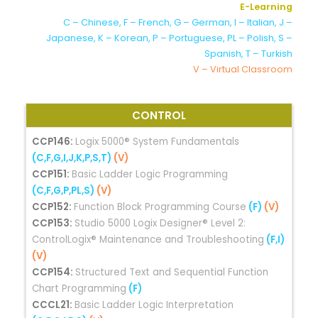
E-Learning
C – Chinese, F – French, G – German, I – Italian, J –
Japanese, K – Korean, P – Portuguese, PL – Polish, S –
Spanish, T – Turkish
V – Virtual Classroom
CONTROL
CCP146:
Logix 5000® System Fundamentals
(C,F,G,I,J,K,P,S,T)
(V)
CCP151:
Basic Ladder Logic Programming
(C,F,G,P,PL,S)
(V)
CCP152:
Function Block Programming Course
(F)
(V)
CCP153:
Studio 5000 Logix Designer® Level 2:
ControlLogix® Maintenance and Troubleshooting
(F,I)
(V)
CCP154:
Structured Text and Sequential Function
Chart Programming
(F)
CCCL21:
Basic Ladder Logic Interpretation