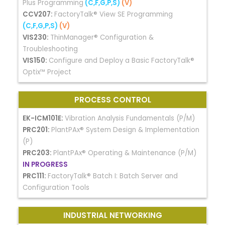
Plus Programming
(C,F,G,P,S)
(V)
CCV207:
FactoryTalk® View SE Programming
(C,F,G,P,S)
(V)
VIS230:
ThinManager® Configuration &
Troubleshooting
VIS150:
Configure and Deploy a Basic FactoryTalk®
Optix™ Project
PROCESS CONTROL
EK-ICM101E:
Vibration Analysis Fundamentals (P/M)
PRC201:
PlantPAx® System Design & Implementation
(P)
PRC203:
PlantPAx® Operating & Maintenance (P/M)
IN PROGRESS
PRC111:
FactoryTalk® Batch I: Batch Server and
Configuration Tools
INDUSTRIAL NETWORKING