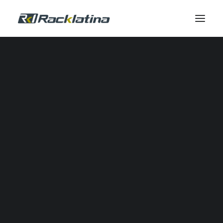
Automatización Industrial y Software
Reductores
Calidad de Energía
Comunicación Industrial
Control Industrial
Envolventes
Gestión Térmica
Industrial IOT
Automatización Neumática
Potencia
Seguridad
Sensores
SERVICIOS DE CAMPO
Servicio de Campo
Modernizaciones