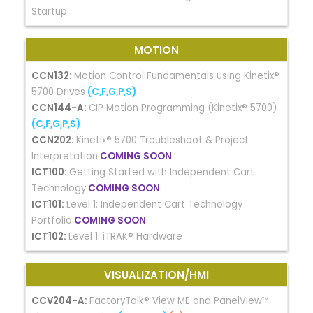
Startup
MOTION
CCN132:
Motion Control Fundamentals using Kinetix®
5700 Drives
(C,F,G,P,S)
CCN144-A:
CIP Motion Programming (Kinetix® 5700)
(C,F,G,P,S)
CCN202:
Kinetix® 5700 Troubleshoot & Project
Interpretation
COMING SOON
ICT100:
Getting Started with Independent Cart
Technology
COMING SOON
ICT101:
Level 1: Independent Cart Technology
Portfolio
COMING SOON
ICT102:
Level 1: iTRAK® Hardware
VISUALIZATION/HMI
CCV204-A:
FactoryTalk® View ME and PanelView™