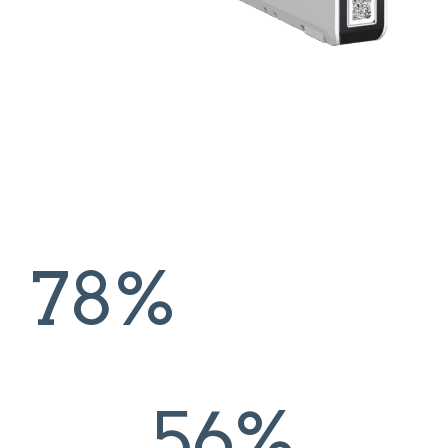
78%
56%